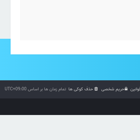
وانین
حریم شخصی
حذف کوکی ها
تمام زمان ها بر اساس
UTC+09:00