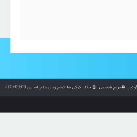
وانین
حریم شخصی
حذف کوکی ها
تمام زمان ها بر اساس
UTC+09:00