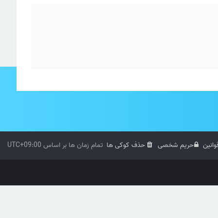
وانین
حریم شخصی
حذف کوکی ها
تمام زمان ها بر اساس
UTC+09:00