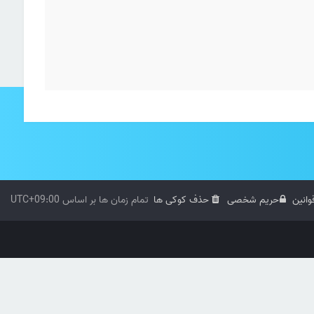
وانین
حریم شخصی
حذف کوکی ها
تمام زمان ها بر اساس
UTC+09:00