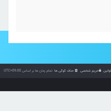
وانین
حریم شخصی
حذف کوکی ها
تمام زمان ها بر اساس
UTC+09:00