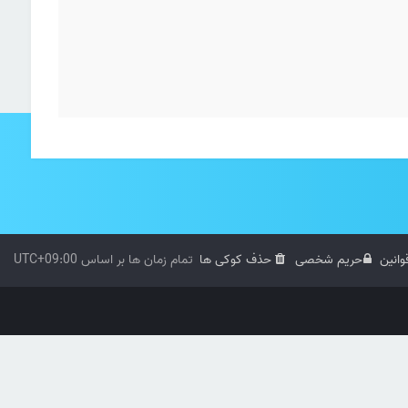
وانین
حریم شخصی
حذف کوکی ها
تمام زمان ها بر اساس
UTC+09:00