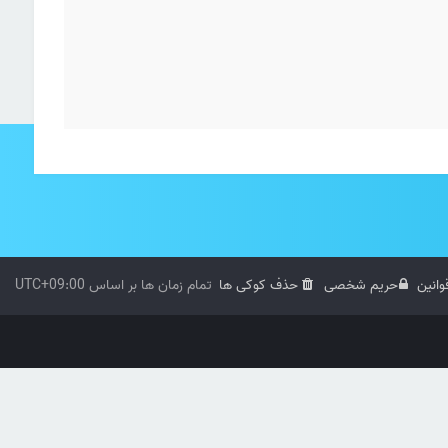
وانین
حریم شخصی
حذف کوکی ها
تمام زمان ها بر اساس
UTC+09:00