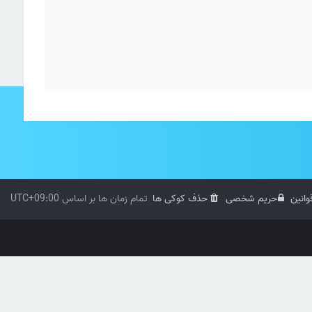
وانین
حریم شخصی
حذف کوکی ها
تمام زمان ها بر اساس
UTC+09:00