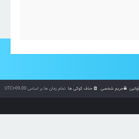
وانین
حریم شخصی
حذف کوکی ها
تمام زمان ها بر اساس
UTC+09:00