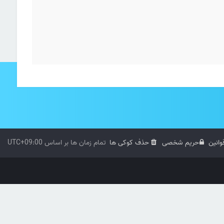
وانین
حریم شخصی
حذف کوکی ها
تمام زمان ها بر اساس
UTC+09:00