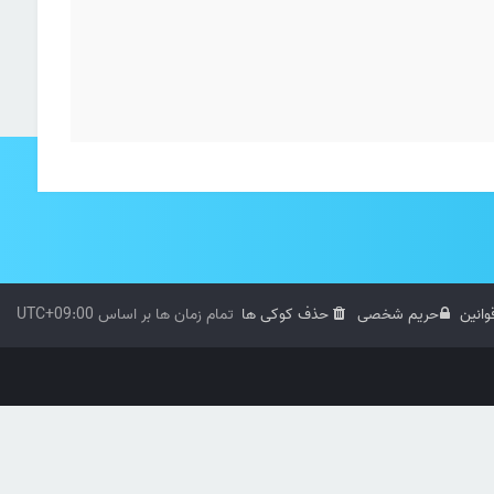
وانین
حریم شخصی
حذف کوکی ها
تمام زمان ها بر اساس
UTC+09:00