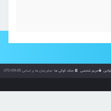
وانین
حریم شخصی
حذف کوکی ها
تمام زمان ها بر اساس
UTC+09:00